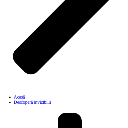
Acasă
Descoperă invizibilii