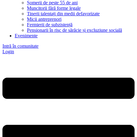
Șomerii de peste 55 de ani
Muncitorii fără forme legale
Tinerii talentați din medii defavorizate
Micii antreprenori
Fermierii de subzistență
Pensionarii în risc de sărăcie și excluziune socială
Evenimente
Intră în comunitate
Login