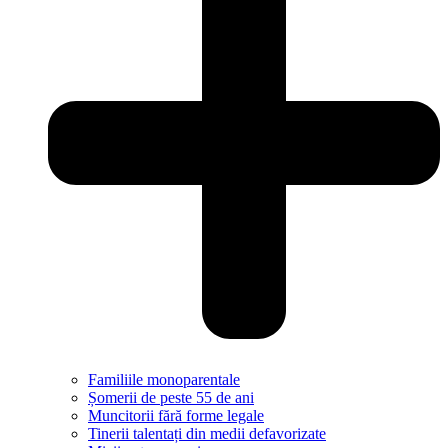
Familiile monoparentale
Șomerii de peste 55 de ani
Muncitorii fără forme legale
Tinerii talentați din medii defavorizate