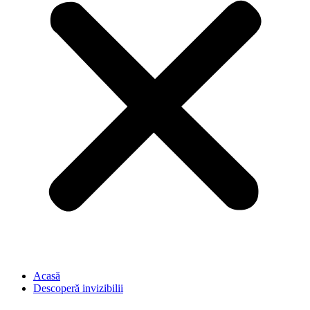
Acasă
Descoperă invizibilii