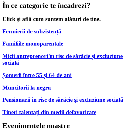
În ce categorie te încadrezi?
Click și află cum suntem alături de tine.
Fermierii de subzistență
Familiile monoparentale
Micii antreprenori în risc de sărăcie și excluziune
socială
Șomerii între 55 și 64 de ani
Muncitorii la negru
Pensionarii în risc de sărăcie și excluziune socialã
Tineri talentați din medii defavorizate
Evenimentele noastre