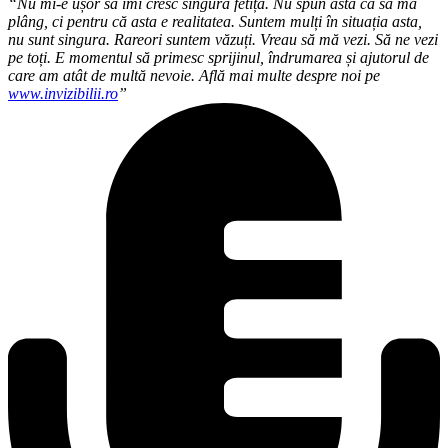
“Nu mi-e ușor să îmi cresc singură fetița. Nu spun asta ca să mă
plâng, ci pentru că asta e realitatea. Suntem mulți în situația asta,
nu sunt singura. Rareori suntem văzuți. Vreau să mă vezi. Să ne vezi
pe toți. E momentul să primesc sprijinul, îndrumarea și ajutorul de
care am atât de multă nevoie. Află mai multe despre noi pe
www.invizibilii.ro
”