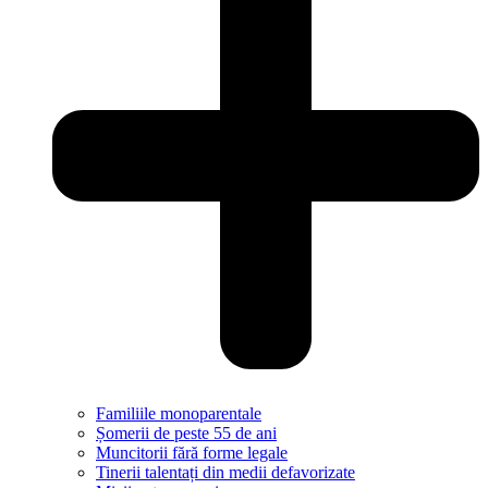
Familiile monoparentale
Șomerii de peste 55 de ani
Muncitorii fără forme legale
Tinerii talentați din medii defavorizate