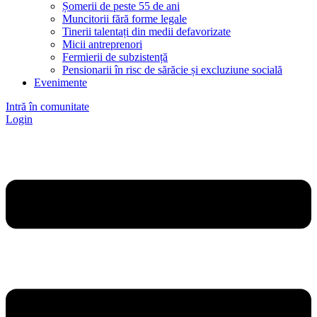
Șomerii de peste 55 de ani
Muncitorii fără forme legale
Tinerii talentați din medii defavorizate
Micii antreprenori
Fermierii de subzistență
Pensionarii în risc de sărăcie și excluziune socială
Evenimente
Intră în comunitate
Login