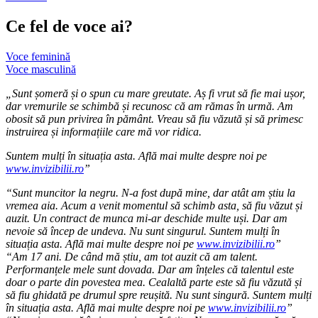
Ce fel de voce ai?
Voce feminină
Voce masculină
„Sunt șomeră și o spun cu mare greutate. Aș fi vrut să fie mai ușor,
dar vremurile se schimbă și recunosc că am rămas în urmă. Am
obosit să pun privirea în pământ. Vreau să fiu văzută și să primesc
instruirea și informațiile care mă vor ridica.
Suntem mulți în situația asta. Află mai multe despre noi pe
www.invizibilii.ro
”
“Sunt muncitor la negru. N-a fost după mine, dar atât am știu la
vremea aia.
Acum a venit momentul să schimb asta, să fiu văzut și
auzit. Un contract de munca mi-ar deschide multe uși. Dar am
nevoie să încep de undeva.
Nu sunt singurul. Suntem mulți în
situația asta. Află mai multe despre noi pe
www.invizibilii.ro
”
“Am 17 ani. De când mă știu, am tot auzit că am talent.
Performanțele mele sunt dovada. Dar am înțeles că talentul este
doar o parte din povestea mea. Cealaltă parte este să fiu văzută și
să fiu ghidată pe drumul spre reușită. Nu sunt singură. Suntem mulți
în situația asta. Află mai multe despre noi pe
www.invizibilii.ro
”