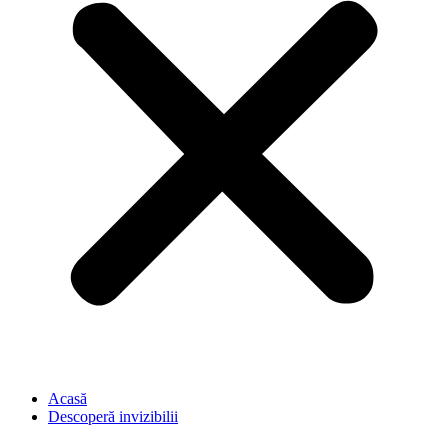
Acasă
Descoperă invizibilii