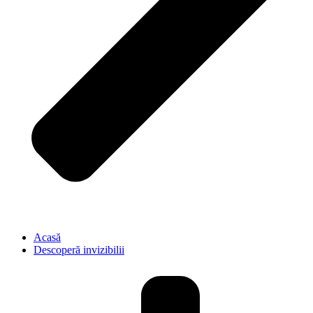
Acasă
Descoperă invizibilii