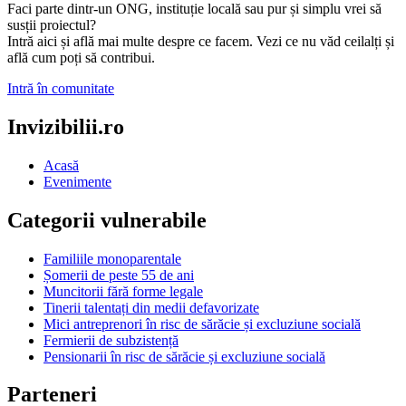
Faci parte dintr-un ONG, instituție locală sau pur și simplu vrei să
susții proiectul?
Intră aici și află mai multe despre ce facem. Vezi ce nu văd ceilalți și
află cum poți să contribui.
Intră în comunitate
Invizibilii.ro
Acasă
Evenimente
Categorii vulnerabile
Familiile monoparentale
Șomerii de peste 55 de ani
Muncitorii fără forme legale
Tinerii talentați din medii defavorizate
Mici antreprenori în risc de sărăcie și excluziune socială
Fermierii de subzistență
Pensionarii în risc de sărăcie și excluziune socială
Parteneri